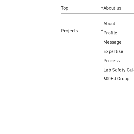
Top
About us
About
Projects
Profile
Message
Expertise
Process
Lab Safety Gu
600Hd Group