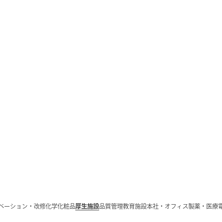
ベーション・改修
化学
化粧品
厚生施設
品質管理
教育施設
本社・オフィス
製薬・医療