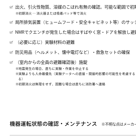
出火、引火性物質、溶媒のこぼれ有無の確認。可能な範囲で初
初期消火 … 消火器または吸着パッド等で消火
局所排気装置（ヒュームフード・安全キャビネット等）のサッ
NMRでクエンチが発生した場合はすばやく窓・ドアを解放し避
（必要に応じ）実験材料の避難
防災用品（ヘルメット、懐中電灯など）・救急セットの確保
（室内からの全員の避難確認後）施錠
地震発生の場合、直ちに実験・作業を中止する
実験よりも人命最優先（実験データへの直接・間接的影響の可能性を考慮する
る）
初期消火は無理をせず、困難な場合は直ちに消防署へ連絡
機器運転状態の確認・メンテナンス
※不明な点はメーカ