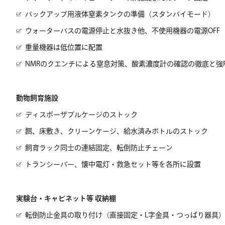
バックアップ用液体窒素タンクの準備（スタンバイモード）
ウォーターバスの電源停止と水抜き他、不使用機器の電源OFF
重量機器は低位置に配置
NMRのクエンチによる窒息対策、酸素濃度計の確認の徹底と強
動物飼育施設
ディスポーザブルケージのストック
餌、床敷き、クリーンケージ、給水済みボトルのストック
飼育ラック同士の連結固定、転倒防止チェーン
トランシーバー、懐中電灯・救急セット等を各所に設置
実験台・キャビネット等 収納棚
転倒防止金具の取り付け（直接固定・L字金具・つっぱり器具