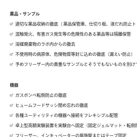
薬品・サンプル
適切な薬品収納の徹底（ 薬品保管庫、仕切り板、液だれ防止ト
混触発火、有害ガス発生等の危険性のある薬品等は隔離保管
溶媒廃棄物のラボ内からの撤去
不使用時の病原体、危険物質等封じ込めの徹底（漏えい防止）
予めフリーザー内の貴重なサンプルとそうでもないものを別け
機器
ガスボンベ転倒防止の徹底
ヒュームフードサッシ閉め忘れの徹底
各種ユーティリティの機器へ接続をフレキシブル配管
卓上型高額実験装置を実験台へ固定（固定ジェルマット・転倒
フリーザー、インキュベーターの扉施錠またはテープ固定