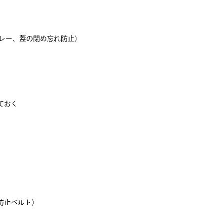
レー、蓋の閉め忘れ防止）
ておく
防止ベルト）