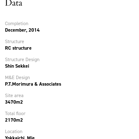
Data
Completion
December, 2014
Structure
RC structure
Structure Design
Shin Sekkei
M&E Design
P.T.Morimura & Associates
Site area
3470m2
Total floor
2170m2
Location
Yokkaichi, Mie