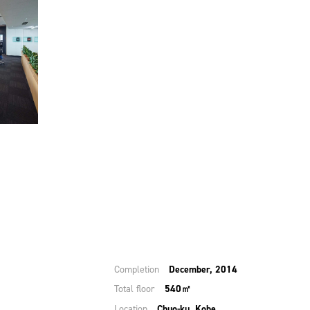
Completion
December, 2014
Total floor
540㎡
Location
Chuo-ku, Kobe