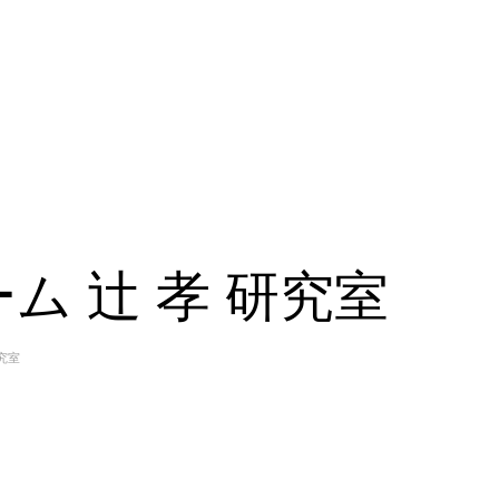
ム 辻 孝 研究室
究室