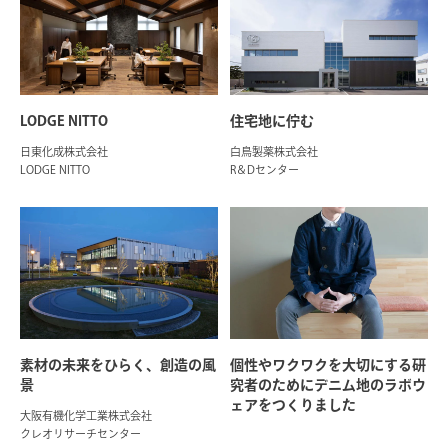
LODGE NITTO
住宅地に佇む
日東化成株式会社
白鳥製薬株式会社
LODGE NITTO
R＆Dセンター
素材の未来をひらく、創造の風
個性やワクワクを大切にする研
景
究者のためにデニム地のラボウ
ェアをつくりました
大阪有機化学工業株式会社
クレオリサーチセンター