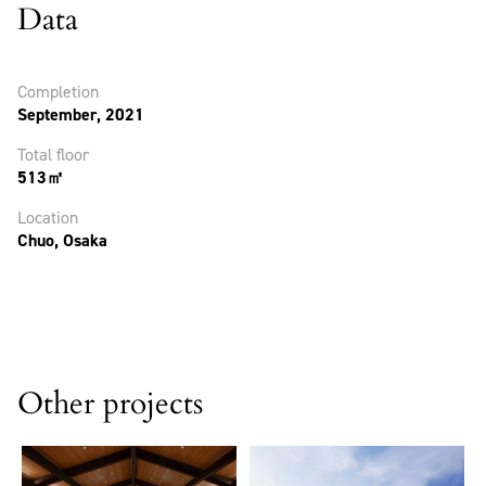
Data
Completion
September, 2021
Total floor
513㎡
Location
Chuo, Osaka
Other projects