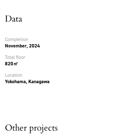
Data
Completion
November, 2024
Total floor
820㎡
Location
Yokohama, Kanagawa
Other projects