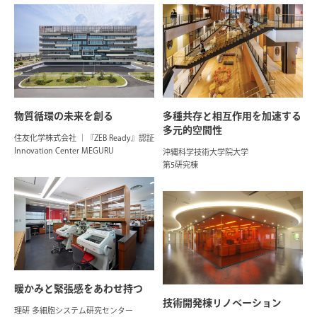
物質循環の未来を創る
多種共存と相互作用を加速する
多元的空間性
住友化学株式会社 ｜『ZEB Ready』認証
Innovation Center MEGURU
沖縄科学技術大学院大学
第5研究棟
暖かみと緊張感をあわせ持つ
技術開発棟リノベーション
理研 多細胞システム研究センター