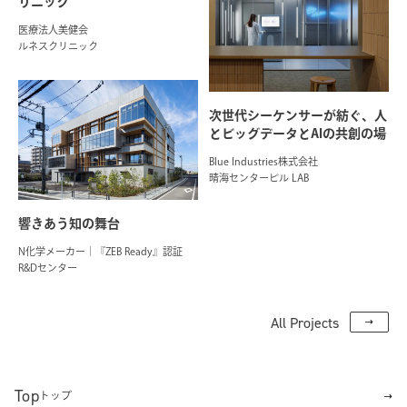
リニック
医療法人美健会
ルネスクリニック
次世代シーケンサーが紡ぐ、人
とビッグデータとAIの共創の場
Blue Industries株式会社
晴海センタービル LAB
響きあう知の舞台
N化学メーカー｜『ZEB Ready』認証
R&Dセンター
All Projects
Top
トップ