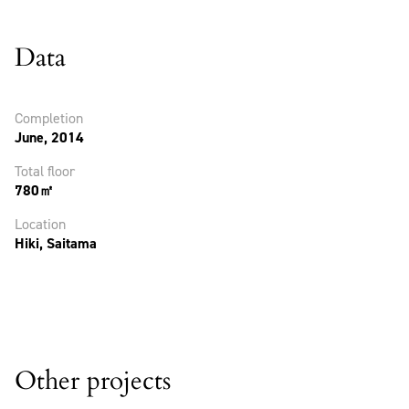
Data
Completion
June, 2014
Total floor
780㎡
Location
Hiki, Saitama
Other projects