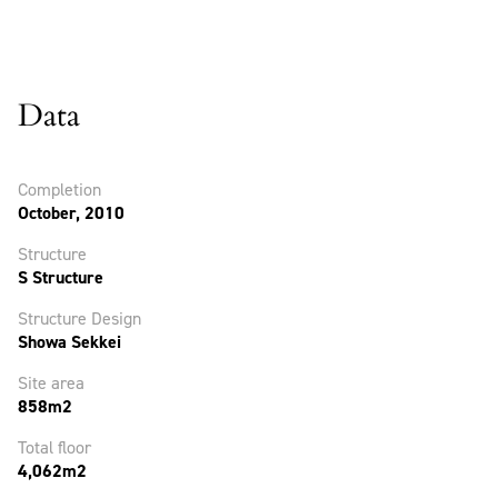
Data
Completion
October, 2010
Structure
S Structure
Structure Design
Showa Sekkei
Site area
858m2
Total floor
4,062m2