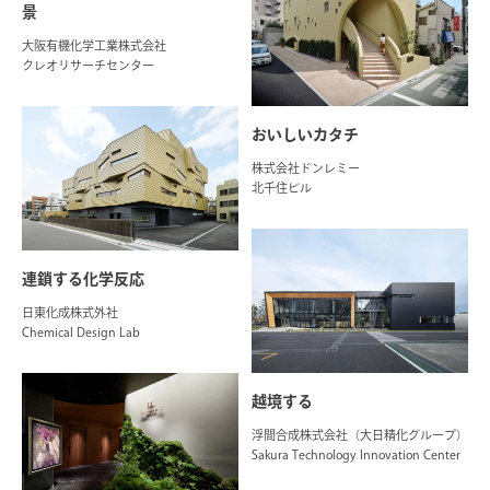
景
大阪有機化学工業株式会社
クレオリサーチセンター
おいしいカタチ
株式会社ドンレミー
北千住ビル
連鎖する化学反応
日東化成株式外社
Chemical Design Lab
越境する
浮間合成株式会社（大日精化グループ）
Sakura Technology Innovation Center