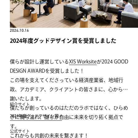
2024.10.16
2024年度グッドデザイン賞を受賞しました
僕らが設計し運営している
XIS Worksite
が2024 GOOD
DESIGN AWARDを受賞しました！
この場を支えてくださっている経済産業省、地域行
政、アカデミア、クライアントの皆さまに、心から感
謝いたします。
紹介サイト
僕たちが創っているのはただのラボではなく、ひらめ
2024年度グッドデザイン賞
きに満ち溢れ、誰もが自由に未来を切り拓く拠点で
す。
公式サイト
これからも共創の未来を繋ぎます！