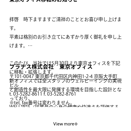
拝啓 時下ますますご清祥のこととお喜び申し上げま
す。
平素は格別のお引き立てにあずかり厚く御礼を申し上
げます。
このたび、当社では5月30日より東京オフィスを下記
プラナス株式会社 東京オフィス
に移転・拡張します。
〒101-0047 東京都千代田区内神田1-2-4 京阪大手町
新オフィスでは全スタッフのウェルビーイングの実現
ビル
と創造性を最大限に発揮する環境を目指した設計とな
t. 03-5282-8611 f. 03-5282-8761
っており、
※tel, fax番号は変わりません。
WELL認証（従業員の心身の健康や快適さを評価する
世界的指標）を取得する計画になっています。
View more