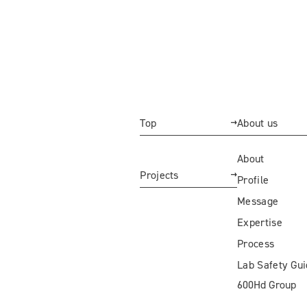
Top
About us
About
Projects
Profile
Message
Expertise
Process
Lab Safety Gu
600Hd Group